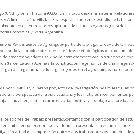
go (UNLP) y Dr. en Historia (UBA), fue invitado desde la materia “Relacione
es y Administración. Villulla se ha especializado en el estudio de la histo
almente en el Centro Interdisciplinario de Estudios Agrarios (CIEA) de las
oria Económica y Social Argentina.
ajadores Rurales detrás del Agronegocio
partió de la pregunta clave de la inve
repasando las problematizaciones teóricas-metodológicas de cada uno de
ción” de estos trabajadores se vincula estrechamente con la situación de ex
ión (tercerización). Además, la construcción hegemónica de una imagen 
la lógica de la ganancia de los agronegocios en el agro pampeano, empero, 
ada por CONICET y diversos proyectos de investigación, nos muestra las p
sde una perspectiva de la vida cotidiana y los mútiples inconvenientes pa
onjuga muy bien, tanto la caracterización política y sociológica sobre los a
 Relaciones de Trabajo presentes,contamos con la participación de estud
un intercambio enriquecedor que trasformo la presentación en un verdader
vestigación actual de comparación entre estos trabajadores asalariados de