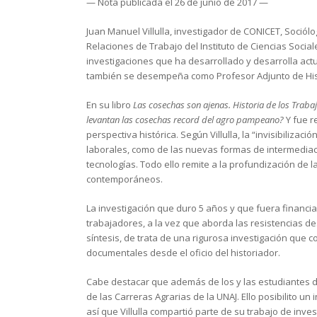
— Nota publicada el 26 de junio de 2017 —
Juan Manuel Villulla, investigador de CONICET, Sociólo
Relaciones de Trabajo del Instituto de Ciencias Social
investigaciones que ha desarrollado y desarrolla actu
también se desempeña como Profesor Adjunto de Hist
En su libro
Las cosechas son ajenas.
Historia de los Trab
levantan las cosechas record del agro pampeano?
Y fue 
perspectiva histórica. Según Villulla, la “invisibiliza
laborales, como de las nuevas formas de intermediac
tecnologías. Todo ello remite a la profundización de 
contemporáneos.
La investigación que duro 5 años y que fuera financi
trabajadores, a la vez que aborda las resistencias de
síntesis, de trata de una rigurosa investigación que c
documentales desde el oficio del historiador.
Cabe destacar que además de los y las estudiantes de
de las Carreras Agrarias de la UNAJ. Ello posibilito 
así que Villulla compartió parte de su trabajo de in