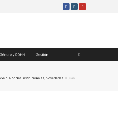
Facebook
Instagram
Youtube
Género y DDHH
Gestión
rabajo
,
Noticias Institucionales
,
Novedades
Juan