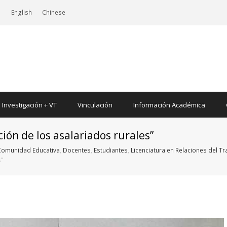
|
English
Chinese
Investigación + VT
Vinculación
Información Académica
ación de los asalariados rurales”
Comunidad Educativa
,
Docentes
,
Estudiantes
,
Licenciatura en Relaciones del T
s”