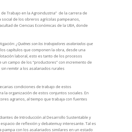
s de Trabajo en la Agroindustria” de la carrera de
ria social de los obreros agrícolas pampeanos,
 Facultad de Ciencias Económicas de la UBA, donde
stigación:
¿Quiénes son los trabajadores asalariados que
 los capítulos que componen la obra, desde una
plotación laboral, esto es tanto de los procesos
de un campo de los “productores” con incremento de
sin remitir a los asalariados rurales
recarias condiciones de trabajo de estos
ra la organización de estos conjuntos sociales. En
ctores agrarios, al tiempo que trabaja con fuentes
iantes de Introducción al Desarrollo Sustentable y
o espacio de reflexión y debatemuy interesante. Tal es
 la pampa con los asalariados similares en un estado