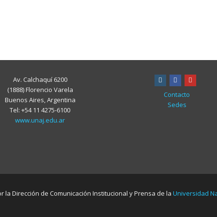
Av. Calchaquí 6200
instagram
facebook
youtube
(1888) Florencio Varela
Contacto
Buenos Aires, Argentina
Sedes
Tel: +54 11 4275-6100
www.unaj.edu.ar
or la Dirección de Comunicación Institucional y Prensa de la
Universidad Na