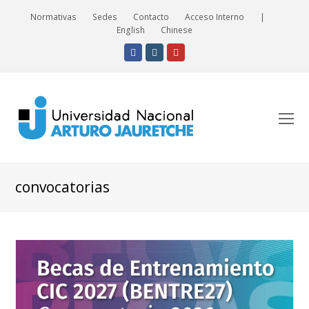
Normativas
Sedes
Contacto
Acceso Interno
|
English
Chinese
Facebook
Instagram
Youtube
O
Mo
M
convocatorias